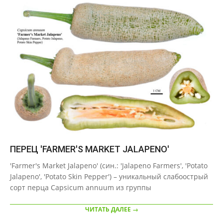
ПЕРЕЦ 'FARMER'S MARKET JALAPENO'
2020-
'Farmer's Market Jalapeno' (син.: 'Jalapeno Farmers', 'Potato
09-
Jalapeno', 'Potato Skin Pepper') – уникальный слабоострый
21
сорт перца Capsicum annuum из группы
ЧИТАТЬ ДАЛЕЕ →