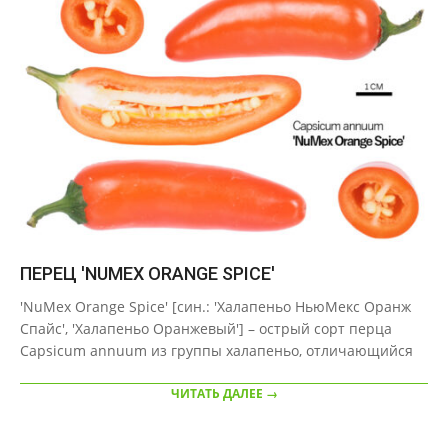
ПЕРЕЦ 'NUMEX ORANGE SPICE'
2020-
'NuMex Orange Spice' [син.: 'Халапеньо НьюМекс Оранж
09-
Спайс', 'Халапеньо Оранжевый'] – острый сорт перца
21
Capsicum annuum из группы халапеньо, отличающийся
ЧИТАТЬ ДАЛЕЕ →