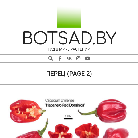
Skip
Navigation
to
Menu
content
BOTSAD.BY
ГИД В МИРЕ РАСТЕНИЙ
Search
ПЕРЕЦ
(PAGE 2)