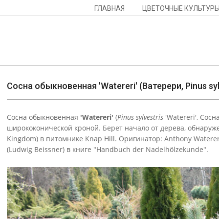
Skip
Navigation
ГЛАВНАЯ
ЦВЕТОЧНЫЕ КУЛЬТУР
to
Menu
content
Сосна обыкновенная 'Watereri' (Ватерери, Pinus sylv
Сосна обыкновенная
'Watereri'
(
Pinus sylvestris
'Watereri', Сос
ширококонической кроной. Берет начало от дерева, обнаружен
Kingdom) в питомнике Knap Hill. Оригинатор: Anthony Water
(Ludwig Beissner) в книге "Handbuch der Nadelhölzekunde".