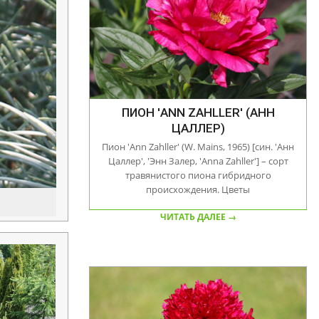
ПИОН 'ANN ZAHLLER' (АНН
ЦАЛЛЕР)
Пион 'Ann Zahller' (W. Mains, 1965) [син. 'Анн
Цаллер', 'Энн Залер, 'Anna Zahller'] – сорт
травянистого пиона гибридного
происхождения. Цветы
ЧИТАТЬ ДАЛЕЕ →