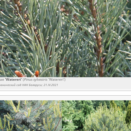
ная
'Watereri'
(
Pinus sylvestris
'Watereri')
нический сад НАН Беларуси; 21.IV.2021