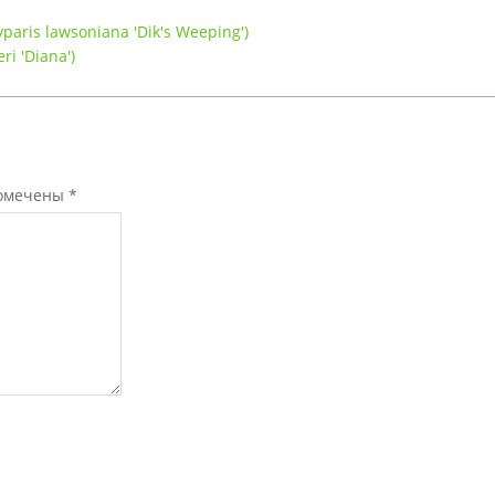
aris lawsoniana 'Dik's Weeping')
i 'Diana')
помечены
*