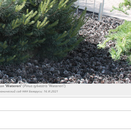
ная
'Watereri'
(
Pinus sylvestris
'Watereri')
нический сад НАН Беларуси; 16.V
I
.2021