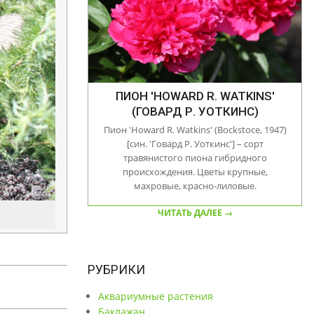
ПИОН 'HOWARD R. WATKINS'
(ГОВАРД Р. УОТКИНС)
Пион 'Howard R. Watkins' (Bockstoce, 1947)
[син. 'Говард Р. Уоткинс'] – сорт
травянистого пиона гибридного
происхождения. Цветы крупные,
махровые, красно-лиловые.
ЧИТАТЬ ДАЛЕЕ →
РУБРИКИ
Аквариумные растения
Баклажан