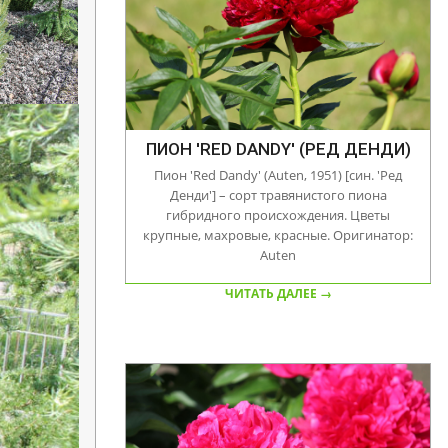
ПИОН 'RED DANDY' (РЕД ДЕНДИ)
Пион 'Red Dandy' (Auten, 1951) [син. 'Ред
Денди'] – сорт травянистого пиона
гибридного происхождения. Цветы
крупные, махровые, красные. Оригинатор:
Auten
ЧИТАТЬ ДАЛЕЕ →