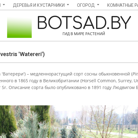
Ы
ДЕРЕВЬЯ И КУСТАРНИКИ
ОГОРОД
КОМНАТНЫЕ Р
BOTSAD.BY
ГИД В МИРЕ РАСТЕНИЙ
estris 'Watereri')
на 'Ватерери') – медленнорастущий сорт сосны обыкновенной (
Pin
ного в 1865 году в Великобритании (Horsell Common, Surrey, U
er Sr. Описание сорта было опубликовано в 1891 году Людвигом