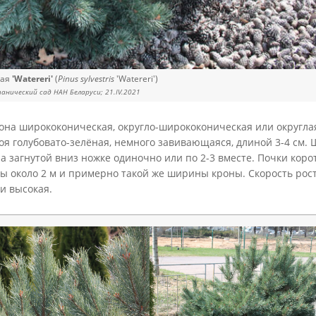
ная
'Watereri'
(
Pinus sylvestris
'Watereri')
нический сад НАН Беларуси; 21.IV.2021
она ширококоническая, округло-ширококоническая или округлая
оя голубовато-зелёная, немного завивающаяся, длиной 3-4 см.
а загнутой вниз ножке одиночно или по 2-3 вместе. Почки коро
ты около 2 м и примерно такой же ширины кроны. Скорость рос
и высокая.