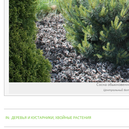
Сосна обыкновен
Центральный бота
2021-
IN:
ДЕРЕВЬЯ И КУСТАРНИКИ
,
ХВОЙНЫЕ РАСТЕНИЯ
04-
23