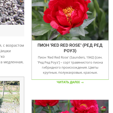
ПИОН 'RED RED ROSE' (РЕД РЕД
, с возрастом
РОУЗ)
 Шишки
тко
Пион 'Red Red Rose' (Saunders, 1942) [син.
та медленная,
'Ред Ред Роуз'] – сорт травянистого пиона
гибридного происхождения. Цветы
крупные, полумахровые, красные.
ЧИТАТЬ ДАЛЕЕ →